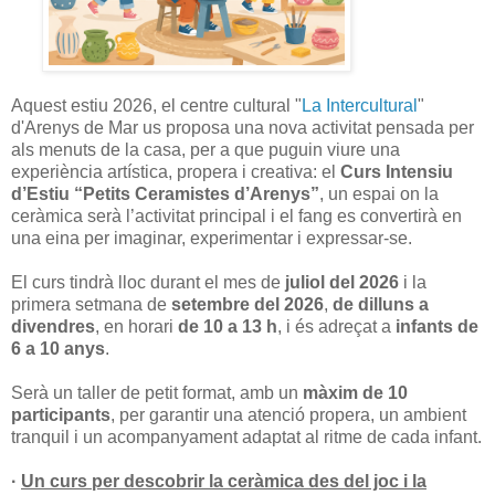
Aquest estiu 2026, el centre cultural "
La Intercultural
"
d'Arenys de Mar us proposa una nova activitat pensada per
als menuts de la casa, per a que puguin viure una
experiència artística, propera i creativa: el
Curs Intensiu
d’Estiu “Petits Ceramistes d’Arenys”
, un espai on la
ceràmica serà l’activitat principal i el fang es convertirà en
una eina per imaginar, experimentar i expressar-se.
El curs tindrà lloc durant el mes de
juliol del 2026
i la
primera setmana de
setembre del 2026
,
de dilluns a
divendres
, en horari
de 10 a 13 h
, i és adreçat a
infants de
6 a 10 anys
.
Serà un taller de petit format, amb un
màxim de
10
participants
, per garantir una atenció propera, un ambient
tranquil i un acompanyament adaptat al ritme de cada infant.
·
Un curs per descobrir la ceràmica des del joc i la