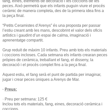
fang, eines, elements de decoració i les coccions de les
peces. Això permetrà que els infants puguin viure el procés
ceràmic de manera completa, des de la primera idea fins a
la peça final.
“Petits Ceramistes d’Arenys” és una proposta per passar
l’estiu creant amb les mans, descobrint el valor dels oficis
artístics i gaudint d’un espai de calma, imaginació i
aprenentatge compartit.
Grup reduït de màxim 10 infants. Preu amb tots els materials
i coccions incloses. Cada setmana els infants crearan peces
pròpies de ceràmica, treballant el fang, el disseny, la
decoració i el procés complet fins a la peça final.
Aquest estiu, el fang serà el punt de partida per imaginar,
jugar i crear peces úniques a Arenys de Mar.
·
Preus:
· Preu per setmana: 125 €
Inclou tots els materials, fang, eines, decoració ceràmica i
coccions.